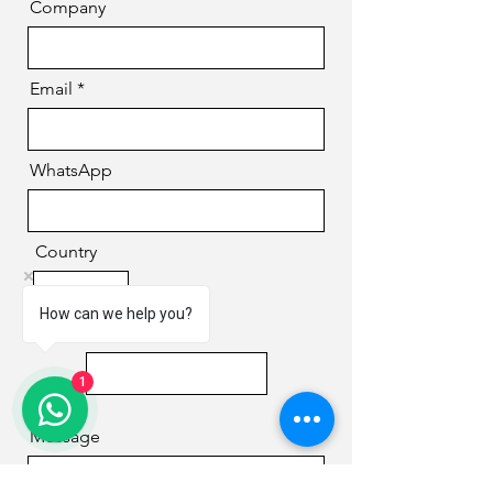
Company
Email
WhatsApp
Country
How can we help you?
Phone
1
Message