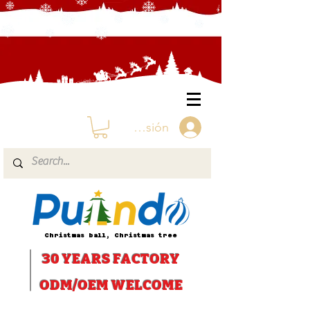
Iniciar sesión
Christmas ball, Christmas tree
30 YEARS
FACTORY
ODM/OEM WELCOME