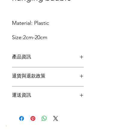
Material: Plastic
Size:2cm-20cm
Color:
產品資訊
red,gold,silver,green,blue,pin
k,white,black,purple or
這是產品詳情，適合加入有關產品的更
customized
退貨與退款政策
多資訊，例如尺寸、材料、保固和清洗
說明。另外，您也可在此處形容產品的
MOQ: 2000pcs
獨特之處，以及可給客戶帶來的好處。
這是退貨與退款政策，適合向客戶解釋
運送資訊
買家總是希望能在購買之前清楚了解產
如何處理不滿意的產品。撰寫政策時，
Packing: paper box/gift box
品。所以請盡量提供資訊，讓顧客有信
請盡量開門見山，以便建立互信，讓顧
心和决心購買產品。
客有信心購買您的產品。
這是個運送政策，適合加入與運送方
or other package
法、包裝和費用相關的資訊。撰寫政策
時，請盡量開門見山，以便建立互信，
Application : Christmas
讓顧客有信心購買您的產品。
Souvenirs, Holiday gifts,