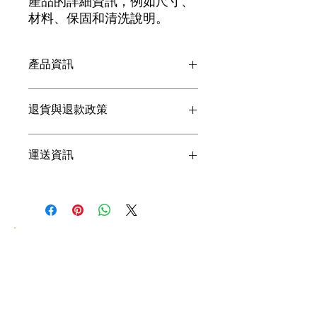
產品的詳細資訊，例如尺寸、
材料、保固和清洗說明。
產品資訊
這是產品詳情，適合加入有關產品的更
退貨與退款政策
多資訊，例如尺寸、材料、保固和清洗
說明。另外，您也可在此處形容產品的
獨特之處，以及可給客戶帶來的好處。
這是退貨與退款政策，適合向客戶解釋
運送資訊
買家總是希望能在購買之前清楚了解產
如何處理不滿意的產品。撰寫政策時，
品。所以請盡量提供資訊，讓顧客有信
請盡量開門見山，以便建立互信，讓顧
心和决心購買產品。
客有信心購買您的產品。
這是個運送政策，適合加入與運送方
法、包裝和費用相關的資訊。撰寫政策
時，請盡量開門見山，以便建立互信，
讓顧客有信心購買您的產品。