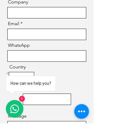
Company
Email
WhatsApp
Country
How can we help you?
Phone
1
Message