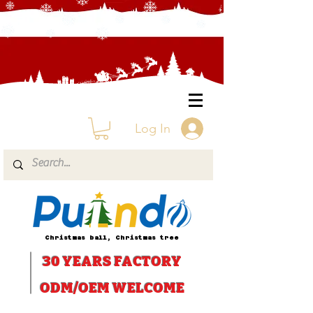
Log In
Christmas ball, Christmas tree
30 YEARS
FACTORY
ODM/OEM WELCOME