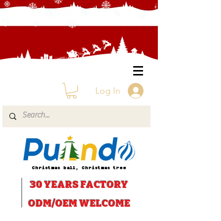
Log In
Christmas ball, Christmas tree
30 YEARS
FACTORY
ODM/OEM WELCOME