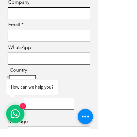
Company
Email
WhatsApp
Country
How can we help you?
Phone
1
Message