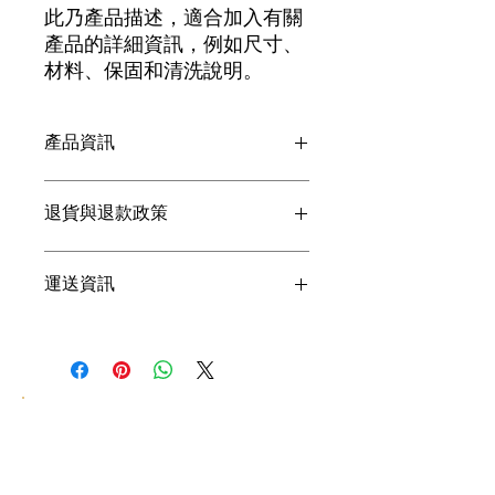
此乃產品描述，適合加入有關
產品的詳細資訊，例如尺寸、
材料、保固和清洗說明。
產品資訊
這是產品詳情，適合加入有關產品的更
退貨與退款政策
多資訊，例如尺寸、材料、保固和清洗
說明。另外，您也可在此處形容產品的
獨特之處，以及可給客戶帶來的好處。
這是退貨與退款政策，適合向客戶解釋
運送資訊
買家總是希望能在購買之前清楚了解產
如何處理不滿意的產品。撰寫政策時，
品。所以請盡量提供資訊，讓顧客有信
請盡量開門見山，以便建立互信，讓顧
心和决心購買產品。
客有信心購買您的產品。
這是個運送政策，適合加入與運送方
法、包裝和費用相關的資訊。撰寫政策
時，請盡量開門見山，以便建立互信，
讓顧客有信心購買您的產品。