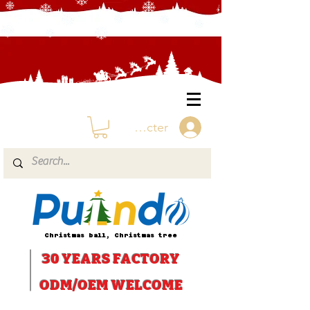
Se connecter
Christmas ball, Christmas tree
30 YEARS
FACTORY
ODM/OEM WELCOME