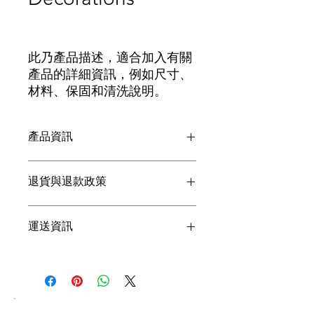
此乃產品描述，適合加入有關
產品的詳細資訊，例如尺寸、
材料、保固和清洗說明。
產品資訊
這是產品詳情，適合加入有關產品的更
退貨與退款政策
多資訊，例如尺寸、材料、保固和清洗
說明。另外，您也可在此處形容產品的
獨特之處，以及可給客戶帶來的好處。
這是退貨與退款政策，適合向客戶解釋
運送資訊
買家總是希望能在購買之前清楚了解產
如何處理不滿意的產品。撰寫政策時，
品。所以請盡量提供資訊，讓顧客有信
請盡量開門見山，以便建立互信，讓顧
心和决心購買產品。
客有信心購買您的產品。
這是個運送政策，適合加入與運送方
法、包裝和費用相關的資訊。撰寫政策
時，請盡量開門見山，以便建立互信，
讓顧客有信心購買您的產品。