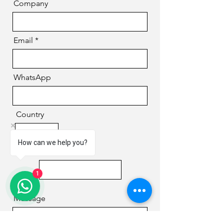
Company
Email
WhatsApp
Country
How can we help you?
Phone
1
Message